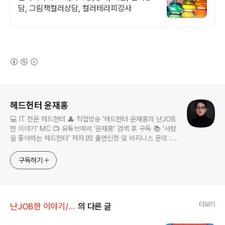
담, 그림책컬러상담, 컬러테라피강사
(새창열림)
로그 정보
헤드헌터 윤재홍
💻 IT 전문 헤드헌터 👤 직업방송 '헤드헌터 윤재홍의 난JOB
한 이야기' MC 📺 유튜브에서 ‘윤재홍’ 검색 후 구독 📚 ‘사람
을 좋아하는 헤드헌터’ 저자 💌 출연신청 및 비지니스 문의 :
nanjobstory@gmail.com
구독하기
더보기
난JOB한 이야기/인터뷰 보기
의 다른 글