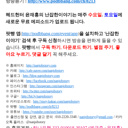
방송듣기 :
http://www.podbbang.com/ch/8213
헤드헌터 윤재홍의 난잡한이야기는 매주
수요일
,
토요일
에
새로운 무료 에피소드가 업로드 됩니다.
팟빵 앱
(
http://podbbang.com/event/app
)
을 설치하고
'
난잡한
이야기'
검색 후 구독 신청
하시면 방송을 편하게 들을 수 있
습니다.
팟빵
에서
구독 하기
,
다운로드 하기
,
별점 주기
,
좋
아요 누르기,
댓글 달기
꼭 해주세요.
※ 홈페이지 :
http://nanjobstory.com
※ 카페 :
http://cafe.naver.com/nanjobstory
※ 블로그 :
http://blog.nanjobstory.com
※ 페이스북 :
http://facebook.com/nanjobstory
※ 인스타그램 :
http://instagram.com/nanjobstory
※ 트위터 :
http://twitter.com/nanjobstory
※ 구글+ :
http://bit.ly/nanjobstory
※ 카카오스토리 :
http://story.kakao.com/nanjobstory
※ 팟빵 :
http://podbbang.com/ch/8213
※ 유튜브 :
https://youtube.com/user/nanjobstory
※ 출연신청 및 강연, 광고 문의 : 010-2220-3348 /
nanjobstory@gmail.com
/ 카카
오톡 플러스 : @nanjobstory
※ 후원계좌 :
하나은행 333-910018-39107 (예금주 : 윤재홍)