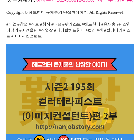
Copyright © 헤드헌터 윤재홍의 난잡한이야기. All Rights Reserved.
#직업 #창업 #진로 #취직 #대표 #팟캐스트 #헤드헌터 #윤재홍 #난잡한
이야기 #어려울난 #직업잡 #마리텔헤드헌터 #컬러 #색 #컬러테라피스
트 #이미지컨설턴트