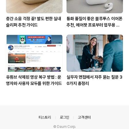
층간 소음 걱정 끝! 발도 편한 실내
통화 품질이 좋은 블루투스 이어폰
슬리퍼 추천 가이드
추천, 에어팟 프로부터 업무용 이
어폰까지
유튜브 삭제된 영상 복구 방법 : 운
실무자 면접에서 자주 묻는 질문 3
영자와 사용자 모두를 위한 가이드
0가지 총정리
의안내
티스토리
로그인
고객센터
© Daum Corp.