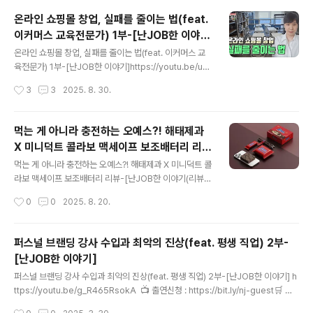
p://cafe.naver.com/nanjobstory )도 많은 가입 바랍
온라인 쇼핑몰 창업, 실패를 줄이는 법(feat.
니다. 감사합니다. ​ 언어재활사편[ 직업관련 대표 방송 '헤
이커머스 교육전문가) 1부-[난JOB한 이야
드헌터 윤재홍의 난JOB한 이야기' 녹화 안내 ] 언어재활사
글 내용
기]
편 녹화 예정입니다. 질문이 있는 분들은 공식카페에 올린
온라인 쇼핑몰 창업, 실패를 줄이는 법(feat. 이커머스 교
녹화예정 글이나 유튜브 커뮤니티...cafe.naver.com 📺
육전문가) 1부-[난JOB한 이야기]https://youtu.be/uc
출연신청 ..
TtSYP2eI8 📺 출연신청 : https://bit.ly/nj-guest🛒
작성시간
3
3
2025. 8. 30.
스토어 : https://bit.ly/nj-store👩‍❤️‍👨 멤버십 가입 : http
s://bit.ly/nj-member📚 사람을 좋아하는 헤드헌터 책 :
https://bit.ly/book-NJ💵 후원계좌 : 하나은행 333-91
먹는 게 아니라 충전하는 오예스?! 해태제과
0018-39107 윤재홍━━━━━━━━━━━━━
X 미니덕트 콜라보 맥세이프 보조배터리 리
━━━━━━━━━━━━👆구독과 👍좋아요 🔔알
글 내용
뷰-[난JOB한 이야기(리뷰)]
림설정 🙏부탁드립니다.━━━━━━━━━━━━
먹는 게 아니라 충전하는 오예스?! 해태제과 X 미니덕트 콜
━━━━━━━━━━━━━헤드헌터 윤재홍의 난J
라보 맥세이프 보조배터리 리뷰-[난JOB한 이야기(리뷰)]
OB한 이야기-세상의 모든 직업━━━━━━━━━━
https://youtu.be/FnqaIT_lAcM 📺 출연신청 : http
작성시간
0
0
2025. 8. 20.
━━━━━━━━━━━━..
s://bit.ly/nj-guest🛒 스토어 : https://bit.ly/nj-store
👩‍❤️‍👨 멤버십 가입 : https://bit.ly/nj-member📚 사람을
좋아하는 헤드헌터 책 : https://bit.ly/book-NJ💵 후원
퍼스널 브랜딩 강사 수입과 최악의 진상(feat. 평생 직업) 2부-
계좌 : 하나은행 333-910018-39107 윤재홍━━━━
[난JOB한 이야기]
━━━━━━━━━━━━━━━━━━━━━👆
글 내용
구독과 👍좋아요 🔔알림설정 🙏부탁드립니다.━━━━
퍼스널 브랜딩 강사 수입과 최악의 진상(feat. 평생 직업) 2부-[난JOB한 이야기] h
━━━━━━━━━━━━━━━━━━━━━헤
ttps://youtu.be/g_R465RsokA 📺 출연신청 : https://bit.ly/nj-guest🛒 스
드헌터 윤재홍의 난JOB한 이야기-세상의 모든 직업━━
토어 : https://bit.ly/nj-store👩‍❤️‍👨 멤버십 가입 : https://bit.ly/nj-member📚
작성시간