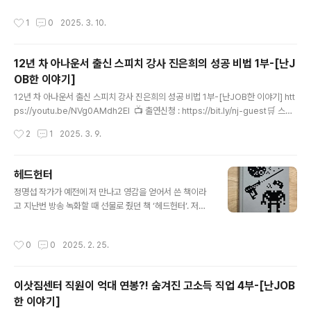
리겠습니다. ​ ※ 공식카페 녹화 예정 글 : https://cafe.naver.com/nanjobstory/
작성시간
1
0
2025. 3. 10.
5143 [ 직업관련 대표 방송 '헤드헌터 윤재홍의 난JOB한 이야기' 녹화 안내 ] ​ 성인
나이트 웨이터편 녹화 예정입니다. ​ 질문이 있는 분들은 공식카페에 올린 녹화예
정 글이나 ... cafe.naver.com ​ 공식 카페( http://cafe.naver.com/nanjobstor
12년 차 아나운서 출신 스피치 강사 진은희의 성공 비법 1부-[난J
y )도 많은 가입 바랍니다. 감사합니다. ​ 📺 출연신청 :..
OB한 이야기]
글 내용
12년 차 아나운서 출신 스피치 강사 진은희의 성공 비법 1부-[난JOB한 이야기] htt
ps://youtu.be/NVg0AMdh2EI 📺 출연신청 : https://bit.ly/nj-guest🛒 스토
어 : https://bit.ly/nj-store👩‍❤️‍👨 멤버십 가입 : https://bit.ly/nj-member📚 사
작성시간
2
1
2025. 3. 9.
람을 좋아하는 헤드헌터 책 : https://bit.ly/book-NJ💵 후원계좌 : 하나은행 333
-910018-39107 윤재홍━━━━━━━━━━━━━━━━━━━━━
━━━━👆구독과 👍좋아요 🔔알림설정 🙏부탁드립니다.━━━━━━━━━
헤드헌터
━━━━━━━━━━━━━━━━헤드헌터 윤재홍의 난JOB한 이야기-세
글 내용
정명섭 작가가 예전에 저 만나고 영감을 얻어서 쓴 책이라
상의 모든 직업━━━━━━━━━━━━━━━━━━━━━━━━━
고 지난번 방송 녹화할 때 선물로 줬던 책 ‘헤드헌터‘. 저는
📺 유..
책 한 권 쓴 것도 정말 힘들던데 그동안 책을 220권 넘게
책을 쓰셨더라고요. 잘 읽겠습니다. ^^#작가 #정명섭 #소
작성시간
0
0
2025. 2. 25.
설 #헤드헌터 #헤드헌터윤재홍 #사람을좋아하는헤드헌
터
이삿짐센터 직원이 억대 연봉?! 숨겨진 고소득 직업 4부-[난JOB
한 이야기]
글 내용