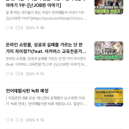
토크유튜브 영상 요약해당 영상은 '헤드헌터 윤재홍' 채널
이야기 1부-[난JOB한 이야기]
의 '난JOB한 이야기' 코너로, 언어재활사 장효순 센터장님
글 내용
을 초대하여 직업에 대한 솔직한 토크를 나누는 내용입니
말 못 하는 아이들이 찾는 직업?! 언어재활사 이야기 1부-
다.1. 영상 기본 정보항목내용제목언어재활사 수입 & 진상
[난JOB한 이야기]https://youtu.be/faVxjkCGGzs 언
고객 경험담! 현실 직업 토크 1부(feat. 장효순)｜난JOB
어재활사 인터뷰타임라인 요약📌 언어재활사는 어떤 일을
작성시간
0
0
2025. 9. 18.
한 이야기채널헤드헌터 윤재홍URLhttp://www.youtub
하는 직업이며, 주로 어떤 사람들을 돕나요?언어재활사는
e..
말과 언어, 청각, 의사소통에 어려움이 있는 사람들을 돕는
역할을 하며, 아동부터 노인까지 다양한 연령층을 대상으
온라인 쇼핑몰, 성공과 실패를 가르는 단 한
로 합니다💡 언어재활사가 되기 위한 자격 요건과 근무 장
가지 차이점?!(feat. 이커머스 교육전문가)
소는 어디인가요?자격 요건: 2년제 또는 4년제 대학에서
글 내용
2부-[난JOB한 이야기]
언어치료학과를 졸업 후 보건복지부 국가 자격증 시험 응
온라인 쇼핑몰, 성공과 실패를 가르는 단 한 가지 차이점?!
시근무 장소: 병원, 사설 센터, 장애인 복지관, 특수 교육 지
(feat. 이커머스 교육전문가) 2부-[난JOB한 이야기] htt
원센터, 유아 교육원 등목차말 못 하는 아이들의 세상을 열
ps://youtu.be/oanZUOpHQs4 📺 출연신청 : http
작성시간
0
0
2025. 9. 13.
어주는 언어재활사의 세계를 깊이 있게 탐험합니다. 이 콘
s://bit.ly/nj-guest🛒 스토어 : https://bit.ly/nj-store
텐츠는 단순한..
👤 멤버십 가입 : https://bit.ly/nj-member📚 사람을
좋아하는 헤드헌터 책 : https://bit.ly/book-NJ💵 자율
언어재활사편 녹화 예정
구독료 : 하나은행 333-910018-39107 윤재홍💵 자율
글 내용
[ 직업관련 대표 방송 '헤드헌터 윤재홍의 난JOB한 이야
구독료(Paypal) : https://bit.ly/nj_paypal━━━━
기' 녹화 안내 ] ​ 언어재활사편 녹화 예정입니다. ​ 질문이 있
━━━━━━━━━━━━━━━━━━━━━👆
는 분들은 공식카페에 올린 녹화예정 글이나 유튜브 커뮤
구독과 👍좋아요 🔔알림설정 🙏부탁드립니다.━━━━
니티 녹화예정 글에 댓글 남겨 주시면 방송에서 빠짐 없이
━━━━━━━━━━━━━━━━━━━━..
작성시간
0
0
2025. 9. 13.
질문해 드리겠습니다. ​ ※ 공식카페 녹화 예정 글 : https://
cafe.naver.com/nanjobstory/5166 ​ 공식 카페( htt