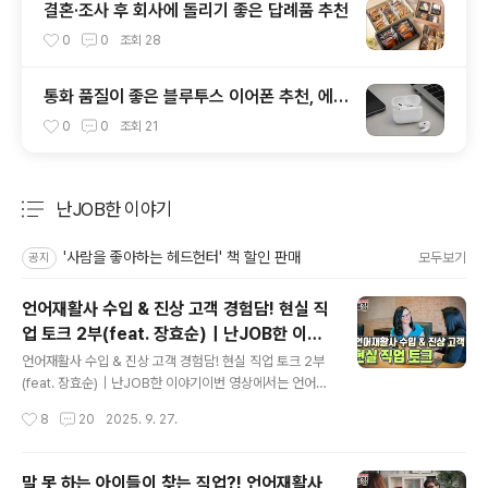
결혼·조사 후 회사에 돌리기 좋은 답례품 추천
0
0
조회
28
통화 품질이 좋은 블루투스 이어폰 추천, 에어
팟 프로부터 업무용 이어폰까지
0
0
조회
21
난JOB한 이야기
분류 전체보기
주요 글 목록
'사람을 좋아하는 헤드헌터' 책 할인 판매
모두보기
공지
언어재활사 수입 & 진상 고객 경험담! 현실 직
업 토크 2부(feat. 장효순)｜난JOB한 이야
글 내용
기
언어재활사 수입 & 진상 고객 경험담! 현실 직업 토크 2부
(feat. 장효순)｜난JOB한 이야기이번 영상에서는 언어재
활사 장효순님이 들려주는 현실 수입과 잊지 못할 진상 고
작성시간
8
20
2025. 9. 27.
객 경험담까지 솔직하게 공개합니다! 직업의 진짜 현실이
궁금하다면 끝까지 시청해 주세요. 👆 https://youtu.be/
nkOmxnJM9Iw언어재활사 수입 & 진상고객 현실 직업
말 못 하는 아이들이 찾는 직업?! 언어재활사