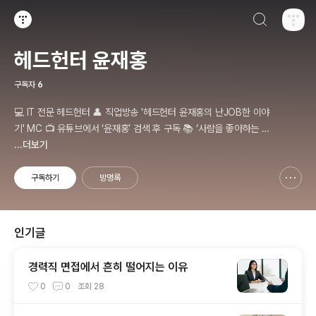
검색하기
티스토리
헤드헌터 윤재홍
구독자
6
💻 IT 전문 헤드헌터 👤 직업방송 '헤드헌터 윤재홍의 난JOB한 이야
기' MC 📺 유튜브에서 ‘윤재홍’ 검색 후 구독 📚 ‘사람을 좋아하는 헤
드헌터’ 저자 💌 출연신청 및 비지니스 문의 : nanjobstory@gmail.
...더보기
com
구독하기
방명록
신고하기 레이어
열기
인기글
경력직 면접에서 흔히 떨어지는 이유
0
0
조회
28