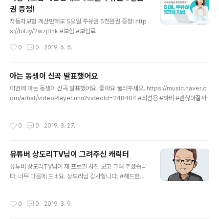
분께 상품을 드립니다. - 이벤트 영상 : https://youtu.be/
권 증정!
CrevqX6Xk0o [ 이벤트 상품 ] 1등 (1명) : BHC 쁘링클
글 내용
+콜라 1.25L 2등 (2명) : 베스킨라빈스 파인트 아이스크
자동차보험 계산만해도 S오일 주유권 5천원권 증정! http
림 3등 (5명) : 맥도널드 빅맥 세트 4등 (10명) : 스타벅스
s://bit.ly/2wzjBhk #보험 #보험료
아이스아메리..
작성시간
0
0
2019. 6. 5.
아는 동생이 신곡 발표했어요
글 내용
이번에 아는 동생이 신곡 발표했어요. 좋아요 눌러주세요. https://music.naver.c
om/artist/videoPlayer.nhn?videoId=248404 #최성용 #하비 #괜찮아질까
작성시간
0
0
2019. 3. 27.
유튜버 상도리TV님이 그려주신 캐릭터
글 내용
유튜버 상도리TV님이 제 프로필 사진 보고 그려 주셨습니
다. 너무 마음에 드네요. 상도리님 감사합니다. #헤드헌터
#윤재홍 #난잡한이야기 #어려울난 #직업잡 #직업 #창업
#취업 #취직 #진로 #이직 #직업체험 #진로체험 #경력관
작성시간
0
0
2019. 3. 9.
리 #자기계발 #인생스토리 #성공스토리 #감동스토리 #
마리텔헤드헌터 #유튜버 #상도리tv #캐릭터 ​