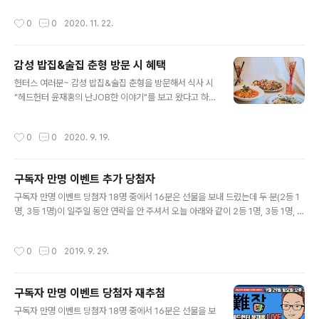
작성시간
0
0
2020. 11. 22.
감성 밥집&술집 춘형 방문 시 혜택
글 내용
헌터스 여러분~ 감성 밥집&술집 춘형을 방문해서 식사 시
"헤드헌터 윤재홍의 난JOB한 이야기"를 보고 왔다고 하면
서비스로 음료수나 와인 한 잔을 서비스로 드립니다. 많은
이용 바랍니다. ※ 춘형 주소 : 서울 관악구 난곡로57길 8
작성시간
0
0
2020. 9. 19.
(지번 : 신림동 1475-20) ※ 춘형 지도 : http://naver.m
e/5ZuF3YsS ※ 춘형 출연 방송 : https://youtu.be/x8
aMrSfE-lw #관악구맛집 #신림맛집 #난곡맛집 #맛집 #
구독자 만명 이벤트 추가 당첨자
감성밥집 #감성술집 #춘형 #맥주 #와인 #스테이크 #파
글 내용
스타 #샐러드 #안주 #원테이블식당
구독자 만명 이벤트 당첨자 18명 중에서 16분은 선물을 보내 드렸는데 두 분(2등 1
명, 3등 1명)이 일주일 동안 연락을 안 주셔서 오늘 아래와 같이 2등 1명, 3등 1명, 추
가상품 3명 등 총 5명을 재 추첨 했습니다. 참여해 주신 시청자 여러분들께 진심으로
감사드립니다. 당첨 되신분들은 댓글 남겨주시고 연락처를 아래 메일이나 키카오톡
작성시간
0
0
2019. 9. 29.
으로 보내주시기 바랍니다. 💌 E-Mail : nanjobstory@gmail.com 💬 Kakao t
alk : http://bit.ly/nj-kakao [ 재추첨 상품 ] 2등 (1명) : 베스킨라빈스 파인트 아이
스크림 : 정지웅님 3등 (1명) : 맥도널드 빅맥 세트 : 영호님 3만원대 와인(2명) : 김코
구독자 만명 이벤트 당첨자 재추첨
린님, won님 축하드립니다. 헤드헌터 윤재홍 드림 #헤드..
글 내용
구독자 만명 이벤트 당첨자 18명 중에서 16분은 선물을 보