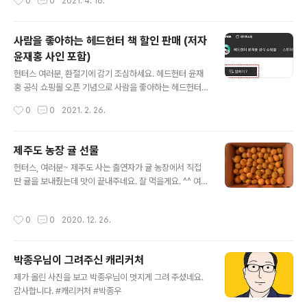
0
0
2021. 4. 16.
outube.com/nanjobstory/join ​세상의 모든 직업을 소
개하는 그날까지~ ​직업 전문가 헤드헌터 윤재홍 드림 #헤
드헌터윤재홍 #세상의모든직업 #난JOB한이야기 #사람
사람을 좋아하는 헤드헌터 책 할인 판매 (저자
을좋아하는헤드헌터 #멤버십 #가입축하
윤재홍 사인 포함)
글 내용
헌터스 여러분, 환절기에 감기 조심하세요. 헤드헌터 윤재
홍 공식 쇼핑몰 오픈 기념으로 사람을 좋아하는 헤드헌터
책을 10% 할인된 가격으로 판매하고 있습니다. 책을 구입
작성시간
0
0
2021. 2. 26.
하시는 분들은 제가 직접 사인을 해서 보내드리도록 하겠
습니다. 헤드헌터 윤재홍 공식 쇼핑몰 찜하기, 소식받기도
클릭 부탁드립니다. 감사합니다. 사람을 좋아하는 헤드헌
제주도 농장 귤 선물
터 윤재홍 드림 - 책 구입 하기 : http://bit.ly/book-NJ
글 내용
헌터스, 여러분~ 제주도 사는 출연자가 귤 농장에서 직접
사람을 좋아하는 헤드헌터 (저자 윤재홍 사인 포함) : 헤드
딴 귤을 보내줬는데 맛이 끝내주네요. 잘 먹을게요. ^^ 여러
헌터윤재홍 헤드헌터 윤재홍 공식 쇼핑몰 smartstore.n
분들도 주말 잘 보내세요. #제주도 #귤농장 #직접딴귤 #
aver.com #헤드헌터윤재홍 #난JOB한이야기 #세상의
꿀맛 #고마워요
모든직업 #사람을좋아하는헤드헌터 #윤재홍작가
작성시간
0
0
2020. 12. 26.
박종우님이 그려주신 캐리커처
글 내용
제가 올린 사진을 보고 박종우님이 멋지게 그려 주셨네요.
감사합니다. #캐리커처 #박종우