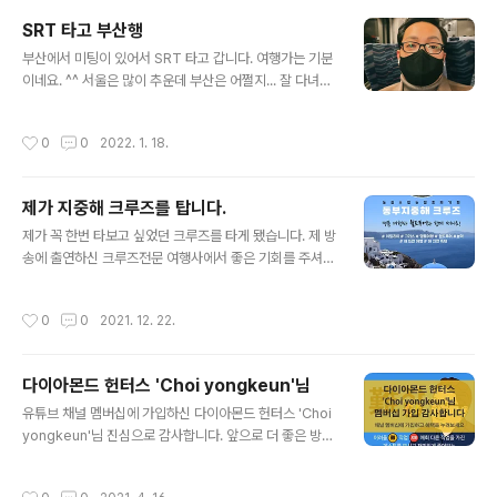
#이탈리아 #그리스 #몬테네그로 #베니스 #산토리니 #월
SRT 타고 부산행
드투어 #장성수 #헤드헌터윤재홍 #난JOB한이야기
글 내용
부산에서 미팅이 있어서 SRT 타고 갑니다. 여행가는 기분
이네요. ^^ 서울은 많이 추운데 부산은 어쩔지... 잘 다녀오
겠습니다. 기분좋은 하루되세요. #수서 #부산 #srt
작성시간
0
0
2022. 1. 18.
제가 지중해 크루즈를 탑니다.
글 내용
제가 꼭 한번 타보고 싶었던 크루즈를 타게 됐습니다. 제 방
송에 출연하신 크루즈전문 여행사에서 좋은 기회를 주셔서
지중해 크루즈 여행을 가게 됐네요. 예약완료 소식 받고 이
렇게 글 올립니다. 포카리스웨트 광고에서 보던 산토리니
작성시간
0
0
2021. 12. 22.
에 가서 포카리스웨트를 마셔보게 되었네요. ^^ 다시한번
초대해 주신 (주)월드투어 장성수 대표님과 장덕순 본부장
님께 감사의 말씀 전합니다. 사업 번창하시기를 기원합니
다이아몬드 헌터스 'Choi yongkeun'님
다. #헤드헌터윤재홍 #난JOB한이야기 #세상의모든직업
글 내용
#크루즈여행 #지중해크루즈 #이탈리아 #그리스 #베니스
유튜브 채널 멤버십에 가입하신 다이아몬드 헌터스 'Choi
#산토리니 #크루즈전문여행사 #월드투어 #장성수대표 #
yongkeun'님 진심으로 감사합니다. 앞으로 더 좋은 방송
장덕순본부장 #감사합니다 https://youtu.be/EPqrIqJ1
으로 보답하겠습니다. 주말 잘 보내세요.^^ ​헌터스 여러분
tOI
들도 채널 멤버십에 가입하고 혜택을 누려보세요. http://y
작성시간