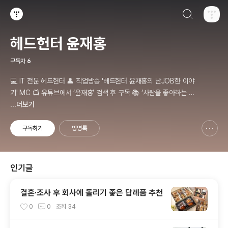
검색하기
티스토리
헤드헌터 윤재홍
구독자
6
💻 IT 전문 헤드헌터 👤 직업방송 '헤드헌터 윤재홍의 난JOB한 이야
기' MC 📺 유튜브에서 ‘윤재홍’ 검색 후 구독 📚 ‘사람을 좋아하는 헤
드헌터’ 저자 💌 출연신청 및 비지니스 문의 : nanjobstory@gmail.
...더보기
com
구독하기
방명록
신고하기 레이어
열기
인기글
결혼·조사 후 회사에 돌리기 좋은 답례품 추천
0
0
조회
34