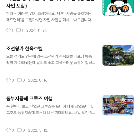
사인 포함)
글 내용
헌터스 여러분, 감기 조심하세요. 제 책 '사람을 좋아하는
헤드헌터'를 구입하시면 자필 사인을 해서 보내드립니다.^
^ 감사합니다.📚 책 구입 링크 : https://bit.ly/book-NJ
작성시간
1
1
2024. 11. 21.
사람을 좋아하는 헤드헌터 (저자 윤재홍 친필 사인 포함) :
헤드헌터윤재홍헤드헌터 윤재홍 스마트스토어smartstor
e.naver.com
조선왕가 한옥호텔
글 내용
오늘 경기도 연천에 있는 조선왕가 한옥호텔 대표님 방송
촬영 차 다녀왔는데 날씨도 좋고 고풍스러운 풍경에 힐링
제대로 하고 왔네요. 고종황제의 영손인 이근의 고택을 원
위치인 서울시 종로구 명륜동 3가 51번지에서 현 위치로
작성시간
0
0
2022. 8. 16.
이건 완료하여 한국전통 황실의 건축문화유산을 내, 외국
인 손님께 보여주고 있는 곳 입니다. 옆에 글램핑장도 있고
나중에 꼭 다시 와보고 싶네요. #연천 #조선왕가 #한옥호
동부지중해 크루즈 여행
텔 #고택 #한옥 #헤드헌터윤재홍 #난JOB한이야기 #세
글 내용
상의모든직업 #소개
꼭 한번 타보고 싶었던 크루즈를 드디어 타게 되었습니다.
그것도 동부지중해 코스라 너무 기대되네요. 내일 오전 8
시 5분 비행기로 출발하는데 벌써부터 설레네요. 좋은 기
회 마련해 준 (주)월드투어 장성수 회장께 감사 말씀 전합
작성시간
0
0
2022. 5. 12.
니다. 헌터스 여러분 건강하게 잘 다녀오겠습니다. 5월 24
일(화)에 돌아옵니다. #크루즈 #여행 #유럽 #동부지중해