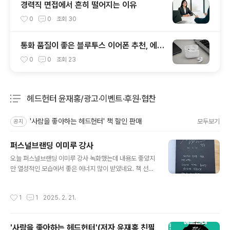
경력직 면접에서 흔히 떨어지는 이유
0
0
조회
30
통화 품질이 좋은 블루투스 이어폰 추천, 에어
팟 프로부터 업무용 이어폰까지
0
0
조회
23
헤드헌터 윤재홍/광고·이벤트·후원·협찬
분류 전체보기
주요 글 목록
'사람을 좋아하는 헤드헌터' 책 할인 판매
모두보기
공지
퍼스널브랜딩 이미루 강사
글 내용
오늘 퍼스널브랜딩 이미루 강사 녹화했는데 내용도 좋았지
만 열성적인 모습에서 좋은 에너지 많이 받았네요. 책 선물
감사했어요. 대박나세요. #퍼스널브랜딩 #강사 #이미루 #
회사를퇴사하고갓생에입사했습니다 #작가
작성시간
1
1
2025. 2. 21.
'사람을 좋아하는 헤드헌터'(저자 윤재홍 친필