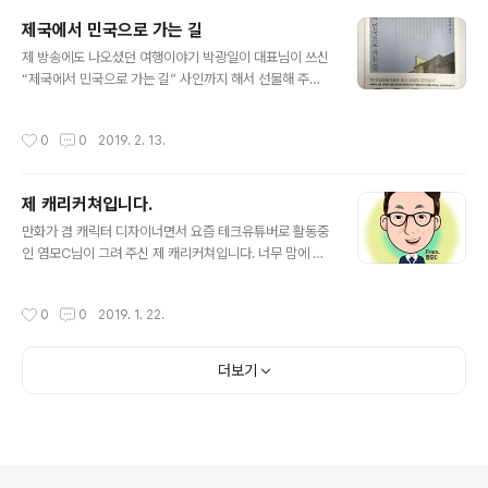
제국에서 민국으로 가는 길
글 내용
제 방송에도 나오셨던 여행이야기 박광일이 대표님이 쓰신
“제국에서 민국으로 가는 길” 사인까지 해서 선물해 주셨
는데 이제야 인증샷 올리네요. 베스트셀러 기원합니다. 🙏 ​​
작성시간
0
0
2019. 2. 13.
제 캐리커쳐입니다.
글 내용
만화가 겸 캐릭터 디자이너면서 요즘 테크유튜버로 활동중
인 염모C님이 그려 주신 제 캐리커쳐입니다. 너무 맘에 드
네요. ^^ #만화가 #캐릭터디자이너 #유튜버 #테크유튜버
#염모C
작성시간
0
0
2019. 1. 22.
더보기