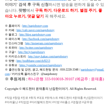
이야기'
검색 후 구독 신청
하시면 방송을 편하게 들을 수 있
습니다.
팟빵
에서
구독 하기
,
다운로드 하기
,
별점 주기
,
좋
아요 누르기,
댓글 달기
꼭 해주세요.
※ 홈페이지 :
http://nanjobstory.com
※ 카페 :
http://cafe.naver.com/nanjobstory
※ 블로그 :
http://blog.nanjobstory.com
※ 페이스북 :
http://facebook.com/nanjobstory
※ 인스타그램 :
http://instagram.com/nanjobstory
※ 트위터 :
http://twitter.com/nanjobstory
※ 구글+ :
http://bit.ly/nanjobstory
※ 카카오스토리 :
http://story.kakao.com/nanjobstory
※ 팟빵 :
http://podbbang.com/ch/8213
※ 유튜브 :
https://youtube.com/user/nanjobstory
※ 출연신청 및 강연, 광고, 헤드헌팅 문의 : 010-2220-3348 /
nanjobstory@gmail.
com
/
카카오톡 플러스친구 : @nanjobstory
※ 후원계좌 :
하나은행 333-910018-39107 (예금주 : 윤재홍)
Copyright © 헤드헌터 윤재홍의 난잡한이야기. All Rights Reserved.
#직업 #창업 #진로 #취직 #대표 #팟캐스트 #헤드헌터 #윤재홍 #난잡한이야기
#어려울난 #직업잡 #마리텔헤드헌터 #지방 #파출소 #경찰관 #공무원