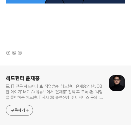
(새창열림)
로그 정보
헤드헌터 윤재홍
💻 IT 전문 헤드헌터 👤 직업방송 '헤드헌터 윤재홍의 난JOB
한 이야기' MC 📺 유튜브에서 ‘윤재홍’ 검색 후 구독 📚 ‘사람
을 좋아하는 헤드헌터’ 저자 💌 출연신청 및 비지니스 문의 :
nanjobstory@gmail.com
구독하기