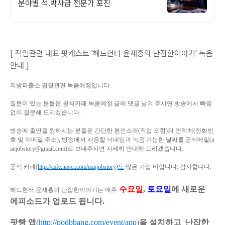
분야별 석.박사급 전문가 포진
[ 직업관련 대표 팟캐스트 '헤드헌터 윤재홍의 난잡한이야기' 녹음
안내 ]
지방파출소 경찰관편
녹음예정
입니다.
질문이 있는 분들은 공식카페 녹음예정 글에 댓글 남겨 주시면 방송에서 빠짐
없이 질문해 드리겠습니다.
방송에 출연을 원하시는 분들은 간단한 본인소개(직업 포함)와 연락처(전화번
호 및 이메일 주소), 방송에서 사용할 닉네임과 녹음 가능한 날짜를 공식메일(n
anjobstory@gmail.com)로 보내주시면 자세히 안내해 드리겠습니다.
공식 카페(
http://cafe.naver.com/nanjobstory)도
많은 가입 바랍니다. 감사합니다.
수요일
,
토요일
에 새로운
헤드헌터 윤재홍의 난잡한이야기는 매주
에피소드가 업로드 됩니다.
팟빵 앱
(
http://podbbang.com/event/app
)
을 설치하고
'
난잡한