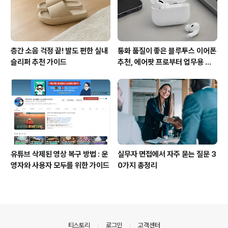
층간 소음 걱정 끝! 발도 편한 실내
통화 품질이 좋은 블루투스 이어폰
슬리퍼 추천 가이드
추천, 에어팟 프로부터 업무용 이
어폰까지
유튜브 삭제된 영상 복구 방법 : 운
실무자 면접에서 자주 묻는 질문 3
영자와 사용자 모두를 위한 가이드
0가지 총정리
의안내
티스토리
로그인
고객센터