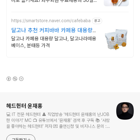
바로 즐기세요! 와우회원 무료배송과 30일
반품으로 안심하고 달고나 쇼핑하세요.
https://smartstore.naver.com/cafebaba
광고
달고나 추천 커피바바 카페용 대용량
수제 달고나
달고나 카페용 대용량 달고나, 달고나라떼용
베이스, 분태등 가격
(새창열림)
로그 정보
헤드헌터 윤재홍
💻 IT 전문 헤드헌터 👤 직업방송 '헤드헌터 윤재홍의 난JOB
한 이야기' MC 📺 유튜브에서 ‘윤재홍’ 검색 후 구독 📚 ‘사람
을 좋아하는 헤드헌터’ 저자 💌 출연신청 및 비지니스 문의 :
nanjobstory@gmail.com
구독하기