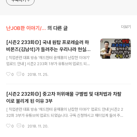
더보기
난JOB한 이야기/인터뷰 보기
의 다른 글
[시즌2 233회①] 국내 원탑 프로레슬러 하
비몬즈(김남석)가 들려주는 우리나라 현실과
글 내용
수입 1부
[ 직업관련 대표 방송 '헤드헌터 윤재홍의 난잡한 이야기'
업로드 안내 ] 시즌2 233회 1부가 유튜브에 업로드 되었
습니다. 구독 신청하시고 재미있게 들어 주세요. 제목 : [시
0
0
2018. 11. 25.
즌2 233회①] 국내 원탑 프로레슬러 하비몬즈(김남석)가
들려주는 우리나라 현실과 수입 1부 유튜브(난잡TV)로 방
송듣기 : https://youtu.be/oo7vqmeWXtU [ 방송 업
[시즌2 232회③] 중고차 허위매물 구별법 및 대처법과 차팔
로드 일정 ] - 유튜브(난잡TV) : 매주 화, 목, 금, 일요일- 팟
빵 및 각종 채널 : 매주 월, 수, 금, 토요일 1. 유튜브에서 '윤
이로 불리게 된 이유 3부
글 내용
재홍' 검색 후 구독 신청하시고 알림 설정하시면 방송을 편
[ 직업관련 대표 방송 '헤드헌터 윤재홍의 난잡한 이야기' 업로드 안내 ]시즌2 2
하게 들을 수 있습니다. 2. 팟빵 앱(http://podbbang.co
32회 3부가 유튜브에 업로드 되었습니다. 구독 신청하시고 재미있게 들어 주세
m/event/app)을 설치하고 '윤재홍' 검색 후 구독 신청하
요.제목 : [시즌2 232회③] 중고차 허위매물 구별법 및 대처법과 차팔이로 불
시면 방송..
0
0
2018. 11. 20.
리게 된 이유 3부 유튜브(난잡TV)로 방송듣기 : https://youtu.be/eDt03C1
D-j8 [ 방송 업로드 일정 ] - 유튜브(난잡TV) : 매일- 팟빵 및 각종 채널 : 매일