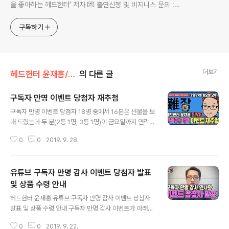
을 좋아하는 헤드헌터’ 저자 💌 출연신청 및 비지니스 문의 :
nanjobstory@gmail.com
구독하기
더보기
헤드헌터 윤재홍/광고·이벤트·후원·협찬
의 다른 글
구독자 만명 이벤트 당첨자 재추첨
글 내용
구독자 만명 이벤트 당첨자 18명 중에서 16분은 선물을 보
내 드렸는데 두 분(2등 1명, 3등 1명)이 금요일까지 연락을
안 주셔서 아래와 같이 2등 1명, 3등 1명을 재 추첨하도록
0
0
2019. 9. 28.
하겠습니다. 시청자 여러분들의 많은 참여 바랍니다. - 일
시 : 2019년 9월 28일 토요일~2019년 9월 29일 일요
일 오후 3시에 시작하는 라이브 종료 시까지 - 참여방법 :
유튜브 구독자 만명 감사 이벤트 당첨자 발표
헤드헌터 윤재홍 채널을 구독하시고 아래 이벤트 영상에
좋아요와 축하 댓글 남겨 주시면 29일 오후 3시에 시작하
및 상품 수령 안내
글 내용
는 라이브 방송 종료 전에 공정하게 추첨을 통해서 상품을
헤드헌터 윤재홍 유튜브 구독자 만명 감사 이벤트 당첨자
드리겠습니다. - 헤드헌터 윤재홍 유튜브 채널 : http://na
발표 및 상품 수령 안내 구독자 만명 감사 이벤트가 아래와
njobTV.com - 이벤트 영상 : https://youtu.be/idxlHr
같이 마무리되었습니다. 이벤트에 참여해 주신 모든 분들
fWVuc [ 재추첨 상품 ]..
0
0
2019. 9. 22.
께 진심으로 감사드립니다. 당첨자 18분은 아래 상품 수령