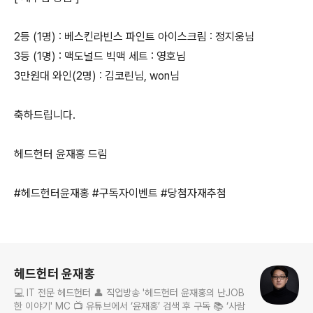
2등 (1명) : 베스킨라빈스 파인트 아이스크림 : 정지웅님
3등 (1명) : 맥도널드 빅맥 세트 : 영호님
3만원대 와인(2명) : 김코린님, won님
축하드립니다.
헤드헌터 윤재홍 드림
#헤드헌터윤재홍 #구독자이벤트 #당첨자재추첨
로그 정보
헤드헌터 윤재홍
💻 IT 전문 헤드헌터 👤 직업방송 '헤드헌터 윤재홍의 난JOB
한 이야기' MC 📺 유튜브에서 ‘윤재홍’ 검색 후 구독 📚 ‘사람