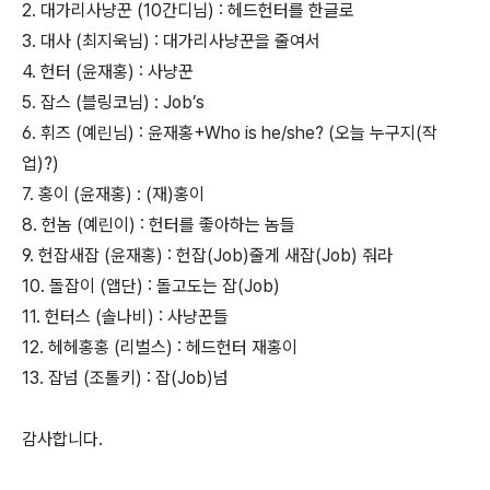
2. 대가리사냥꾼 (10간디님) : 헤드헌터를 한글로
3. 대사 (최지욱님) : 대가리사냥꾼을 줄여서
4. 헌터 (윤재홍) : 사냥꾼
5. 잡스 (블링코님) : Job’s
6. 휘즈 (예린님) : 윤재홍+Who is he/she? (오늘 누구지(작
업)?)
7. 홍이 (윤재홍) : (재)홍이
8. 헌놈 (예린이) : 헌터를 좋아하는 놈들
9. 헌잡새잡 (윤재홍) : 헌잡(Job)줄게 새잡(Job) 줘라
10. 돌잡이 (앱단) : 돌고도는 잡(Job)
11. 헌터스 (솔나비) : 사냥꾼들
12. 헤헤홍홍 (리벌스) : 헤드헌터 재홍이
13. 잡넘 (조톨키) : 잡(Job)넘
감사합니다.