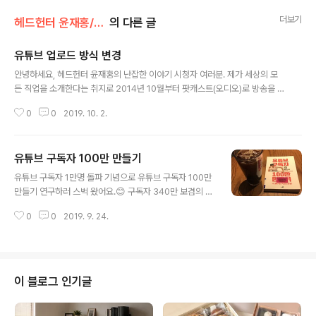
더보기
헤드헌터 윤재홍/공지사항
의 다른 글
유튜브 업로드 방식 변경
글 내용
안녕하세요, 헤드헌터 윤재홍의 난잡한 이야기 시청자 여러분. 제가 세상의 모
든 직업을 소개한다는 취지로 2014년 10월부터 팟캐스트(오디오)로 방송을 시
작해서 2019년 10월 2일(수) 오늘까지 시즌2 271회까지 한 주도 빠짐없이 2
0
0
2019. 10. 2.
71개의 직업을 소개해 왔네요. 유튜브에는 2018년 6월부터 본격적으로 업로
드를 하고 있고, 2019년 4월부터는 방송 포맷을 오디오에서 영상으로 완전 바
꾸고 업로드를 하고 있습니다. 영상으로 찍기 전까지는 팟캐스트(오디오)에 사
유튜브 구독자 100만 만들기
진만 넣어서 업로드를 했었는데 여러분들이 많이 사랑해 주셔서 몇 일 전에 구
글 내용
독자 만 명까지 왔네요. 다시 한번 진심으로 감사 드립니다. 현재 유튜브에는 짧
유튜브 구독자 1만명 돌파 기념으로 유튜브 구독자 100만
게 편집된 영상을 올리고 팟캐스트(팟빵)에는 오디오 풀버전을 올리고 있습니
만들기 연구하러 스벅 왔어요.😊 구독자 340만 보겸의 알
다. 2019년 ..
짜 노하우?! 100만 가즈아 #헤드헌터윤재홍 #스타벅스 #
0
0
2019. 9. 24.
독서 #유튜브 #구독자 #100만 #만들기 ​
이 블로그 인기글