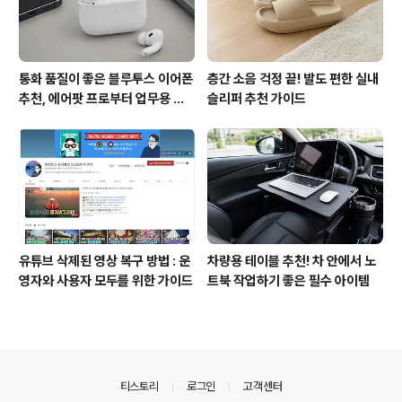
통화 품질이 좋은 블루투스 이어폰
층간 소음 걱정 끝! 발도 편한 실내
추천, 에어팟 프로부터 업무용 이
슬리퍼 추천 가이드
어폰까지
유튜브 삭제된 영상 복구 방법 : 운
차량용 테이블 추천! 차 안에서 노
영자와 사용자 모두를 위한 가이드
트북 작업하기 좋은 필수 아이템
의안내
티스토리
로그인
고객센터