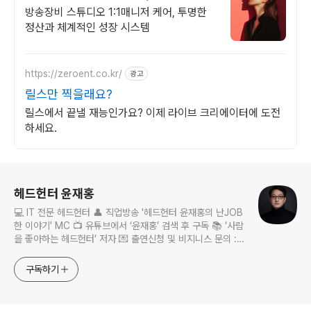
BJ 상시 모집
방송장비 스튜디오 1:1매니저 케어, 투명한
정산과 체계적인 성장 시스템
https://zeroent.co.kr/
광고
릴스만 찍을래요?
릴스에서 끝낼 재능인가요? 이제 라이브 크리에이터에 도전
하세요.
로그 정보
헤드헌터 윤재홍
💻 IT 전문 헤드헌터 👤 직업방송 '헤드헌터 윤재홍의 난JOB
한 이야기' MC 📺 유튜브에서 ‘윤재홍’ 검색 후 구독 📚 ‘사람
을 좋아하는 헤드헌터’ 저자 💌 출연신청 및 비지니스 문의 :
nanjobstory@gmail.com
구독하기