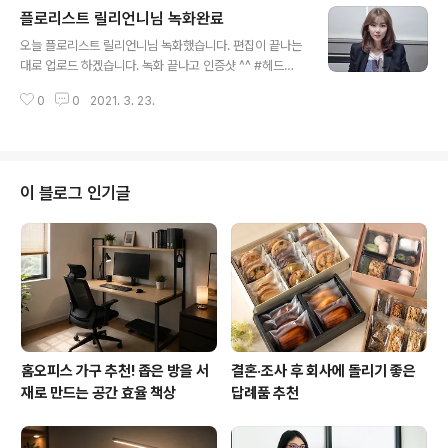
플로리스트 릴리언니님 녹화완료
한민국 모임의 시작, 네이버 카페 cafe.naver.com 공식
글 내용
카페( http://cafe.naver.com/nanjobstory )도 많은
오늘 플로리스트 릴리언니님 녹화했습니다. 편집이 끝나는
가입 바랍니다. 감사합니다. 👍 1:1 취업/이직 컨설팅 : htt
대로 업로드 하겠습니다. 녹화 끝나고 인증샷 ^^ #헤드헌
ps://taling.me/Talent/Detail/35620 📚 책 구입 : htt
터윤재홍 #난JOB한이야기 #세상의모든직업 #사람을좋
p://smartstore.naver.com/nan..
0
0
2021. 3. 23.
아하는헤드헌터 #플로리스트 #릴리플라워 #릴리언니
이 블로그 인기글
홈오피스 가구 추천! 좁은 방을 서
결혼·조사 후 회사에 돌리기 좋은
재로 만드는 공간 효율 책상
답례품 추천