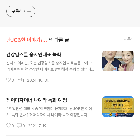
nanjobstory@gmail.com
구독하기
더보기
난JOB한 이야기/출연자
의 다른 글
건강맘스쿨 송지연대표 녹화
글 내용
헌터스 여러분, 오늘 건강맘스쿨 송지연 대표님을 모시고
엄마들을 위한 건강한 다이어트 관련해서 녹화를 했습니
다. 재미있고 도움되는 내용이 많으니까 기대 많이 주세요.
3
1
2024. 10. 31.
특히 오늘은 처음으로 제 방송 로고가 새겨진 굿즈를 입고
촬영을 했네요. ^^ #헤드헌터윤재홍 #난JOB한이야기 #
세상의모든직업 #사람을좋아하는헤드헌터 #인성이미래
​헤어디자이너 나예라 녹화 예정
다 #굿즈 #건강맘스쿨 #송지연대표 #건강한다이어트
글 내용
[ 직업관련 대표 방송 '헤드헌터 윤재홍의 난JOB한 이야
기' 녹화 안내 ] ​헤어디자이너 나예라 녹화 예정입니다. 질
문이 있는 분들은 공식카페나 유튜브 커뮤니티에 올린 녹
0
0
2021. 7. 19.
화예정 글에 댓글 남겨 주시면 방송에서 빠짐 없이 질문해
드리겠습니다. ※ 공식카페 녹화 예정 글 : https://cafe.na
ver.com/nanjobstory/4869 헤어디자이너 나예라 대