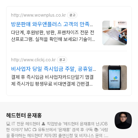
http://www.wownplus.co.kr
광고
방문판매 와우앤플러스 고객의 만족만
을 생각합니다
다단계, 후원방판, 방판, 프랜차이즈 전문 전
산프로그램. 실적을 확인해 보세요! 기술이
아닌 비전을 제안하는 와우앤플러스 솔루션,
지금 문의하세요!
http://www.clickj.co.kr
광고
비사업자 당일 즉시입금 주말, 공휴일
도 당일즉시입금
결제 후 즉시입금 비사업자카드단말기 앱결
제 즉시가입 평생무료 비대면결제 간편결제
문자결제, 사업자단말기, 최저 수수료, 안전
한 서비스
로그 정보
헤드헌터 윤재홍
💻 IT 전문 헤드헌터 👤 직업방송 '헤드헌터 윤재홍의 난JOB
한 이야기' MC 📺 유튜브에서 ‘윤재홍’ 검색 후 구독 📚 ‘사람
을 좋아하는 헤드헌터’ 저자 💌 출연신청 및 비지니스 문의 :