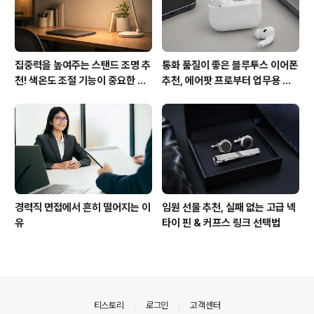
집중력을 높여주는 스탠드 조명 추
통화 품질이 좋은 블루투스 이어폰
천! 색온도 조절 기능이 중요한 이
추천, 에어팟 프로부터 업무용 이
유
어폰까지
경력직 면접에서 흔히 떨어지는 이
임원 선물 추천, 실패 없는 고급 넥
유
타이 핀 & 커프스 링크 선택법
의안내
티스토리
로그인
고객센터