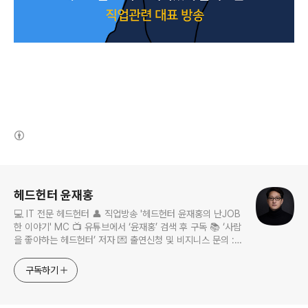
(새창열림)
로그 정보
헤드헌터 윤재홍
💻 IT 전문 헤드헌터 👤 직업방송 '헤드헌터 윤재홍의 난JOB
한 이야기' MC 📺 유튜브에서 ‘윤재홍’ 검색 후 구독 📚 ‘사람
을 좋아하는 헤드헌터’ 저자 💌 출연신청 및 비지니스 문의 :
nanjobstory@gmail.com
구독하기