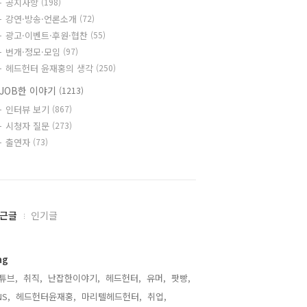
공지사항
(198)
강연·방송·언론소개
(72)
광고·이벤트·후원·협찬
(55)
번개·정모·모임
(97)
헤드헌터 윤재홍의 생각
(250)
JOB한 이야기
(1213)
인터뷰 보기
(867)
시청자 질문
(273)
출연자
(73)
근글
인기글
ag
튜브,
취직,
난잡한이야기,
헤드헌터,
유머,
팟빵,
NS,
헤드헌터윤재홍,
마리텔헤드헌터,
취업,