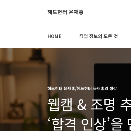
헤드헌터 윤재홍
HOME
직업 정보의 모든 것
헤드헌터 윤재홍/헤드헌터 윤재홍의 생각
웹캠 & 조명 
‘합격 인상’을