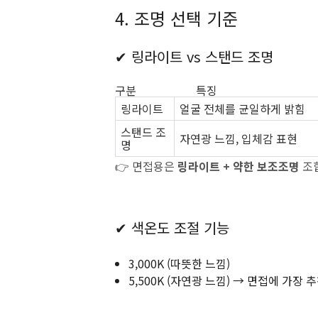
4. 조명 선택 기준
✔ 링라이트 vs 스탠드 조명
구분 특징
링라이트
얼굴 전체를 균일하게 밝힘
스탠드 조
자연광 느낌, 입체감 표현
명
👉 면접용은
링라이트 + 약한 보조조명
조
✔ 색온도 조절 기능
3,000K (따뜻한 느낌)
5,500K (자연광 느낌) → 면접에 가장 