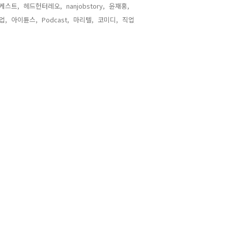
케스트,
헤드헌터레오,
nanjobstory,
윤재홍,
업,
아이튠스,
Podcast,
마리텔,
코미디,
직업,