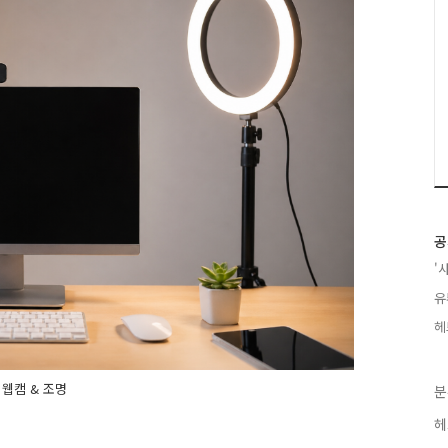
공
'
유
헤
웹캠 & 조명
분
헤