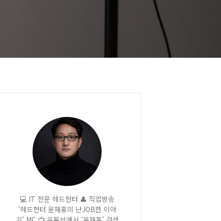
💻 IT 전문 헤드헌터 👤 직업방송
'헤드헌터 윤재홍의 난JOB한 이야
기' MC 📺 유튜브에서 ‘윤재홍’ 검색