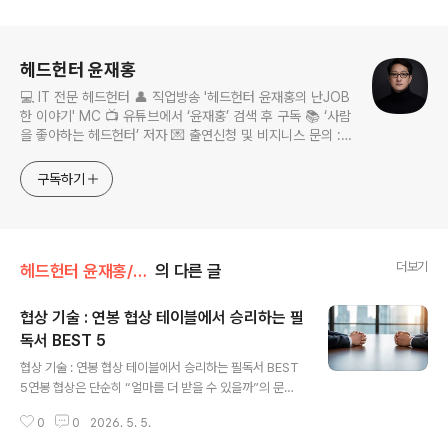
로그 정보
헤드헌터 윤재홍
💻 IT 전문 헤드헌터 👤 직업방송 '헤드헌터 윤재홍의 난JOB
한 이야기' MC 📺 유튜브에서 ‘윤재홍’ 검색 후 구독 📚 ‘사람
을 좋아하는 헤드헌터’ 저자 💌 출연신청 및 비지니스 문의 :
nanjobstory@gmail.com
구독하기
더보기
헤드헌터 윤재홍/헤드헌터 윤재홍의 생각
의 다른 글
협상 기술 : 연봉 협상 테이블에서 승리하는 필
독서 BEST 5
글 내용
협상 기술 : 연봉 협상 테이블에서 승리하는 필독서 BEST
5연봉 협상은 단순히 “얼마를 더 받을 수 있을까”의 문제
가 아닙니다.자신의 가치를 증명하고, 상대를 설득하며, 결
0
0
2026. 5. 5.
국 더 나은 커리어를 만들어가는 중요한 과정입니다.특히
이직이나 승진을 앞두고 있다면, 협상력은 실력만큼이나