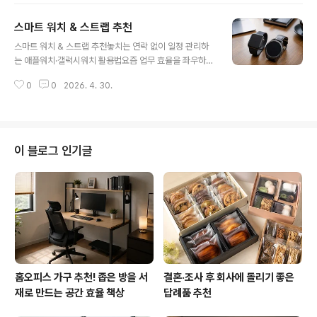
중요한 무기가 됩니다.오늘은 연봉 협상에서 실질적으로
스마트 워치 & 스트랩 추천
도움이 되는 필독서 5권을 소개합니다. 📌 1. Never Split
글 내용
the Difference (크리스 보스) FBI 협상가 출신 저자가
스마트 워치 & 스트랩 추천놓치는 연락 없이 일정 관리하
쓴 책으로, 실전 협상의 정수를 담고 있습니다. ✔ 핵심 포
는 애플워치·갤럭시워치 활용법요즘 업무 효율을 좌우하는
인트감정 기반 협상 (논리보다 감정이 더 중요)미러링, 라
핵심 아이템 중 하나가 바로 스마트 워치입니다. 특히 바쁜
벨링 같은 심리 기술“No”를 유도하는 전략👉 연봉 협상
0
0
2026. 4. 30.
직장인이나 외근이 잦은 분들에게는 스마트폰을 꺼내지 않
에서 특히 강력한 이유상대가 먼저 조건을 제시하도록 유..
아도 알림 확인, 일정 관리, 통화 응답까지 가능한 스마트
워치는 필수 장비로 자리 잡았습니다.대표적으로 애플워치
시리즈와 삼성 갤럭시 워치는 각각 iOS와 안드로이드 환경
에서 최고의 호환성과 성능을 보여주며 많은 사용자들에게
이 블로그 인기글
사랑받고 있습니다. 스마트 워치를 써야 하는 이유1. 연락
놓칠 일이 없다회의 중이거나 이동 중에도 손목만 보면 카
톡, 문자, 전화 알림을 바로 확인할 수 있습니다.중요한 연
락을 놓치지 않는 것만으로도 업무 신뢰도가 크게 올라갑
니다.2. 일정 관리가 훨씬 편해진..
홈오피스 가구 추천! 좁은 방을 서
결혼·조사 후 회사에 돌리기 좋은
재로 만드는 공간 효율 책상
답례품 추천