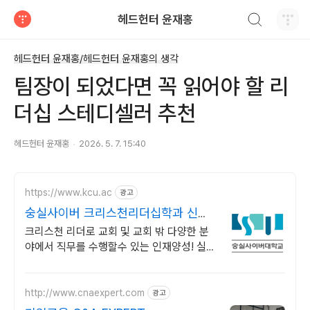
검색하기
헤드헌터 윤재홍
티스토리
헤드헌터 윤재홍/헤드헌터 윤재홍의 생각
팀장이 되었다면 꼭 읽어야 할 리
더십 스테디셀러 추천
헤드헌터 윤재홍
2026. 5. 7. 15:40
https://www.kcu.ac
광고
숭실사이버 크리스천리더십학과 신편
입생 모집 중!
크리스천 리더로 교회 및 교회 밖 다양한 분
야에서 직무를 수행할수 있는 인재양성! 실력
으로 승부하자, 숭실력자! 한국최초 사이버대
학교! 100% 온라인강의!
http://www.cnaexpert.com
광고