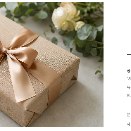
공
'
유
헤
분
헤