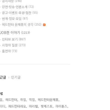
공지사항
(198)
강연·방송·언론소개
(72)
광고·이벤트·후원·협찬
(55)
번개·정모·모임
(97)
헤드헌터 윤재홍의 생각
(252)
JOB한 이야기
(1213)
인터뷰 보기
(867)
시청자 질문
(273)
출연자
(73)
근글
인기글
ag
업,
헤드헌터,
취업,
직업,
헤드헌터윤재홍,
미디,
헤드헌터레오,
마리텔,
팟케스트,
아이튠스,