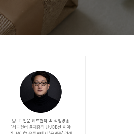
💻 IT 전문 헤드헌터 👤 직업방송
'헤드헌터 윤재홍의 난JOB한 이야
기' MC 📺 유튜브에서 ‘윤재홍’ 검색