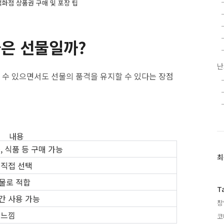
화점 상품권 구매 및 포장 팁
좋은 선물일까?
난
수 있으면서도 선물의 품격을 유지할 수 있다는 장점
내용
, 식품 등 구매 가능
최
최
 직접 선택
근
글
물로 적합
과
T
인
간 사용 가능
창
기
 느낌
글
코