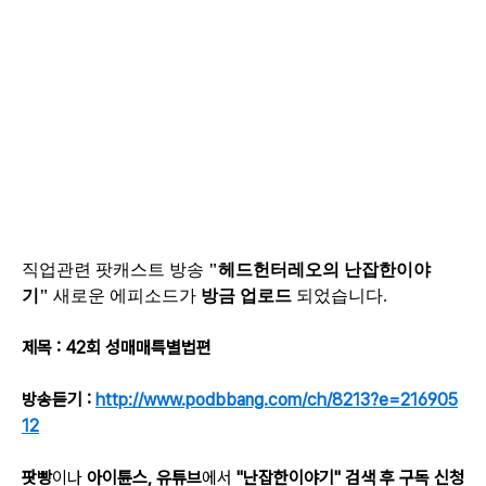
직업관련 팟캐스트 방송
"헤드헌터레오의 난잡한이야
기"
새로운 에피소드가
방금 업로드
되었습니다.
제목 :
42회 성매매특별법편
방송듣기 :
http://www.podbbang.com/ch/8213?e=216905
12
팟빵
이나
아이튠스, 유튜브
에서
"
난잡한이야기
" 검색 후 구독 신청