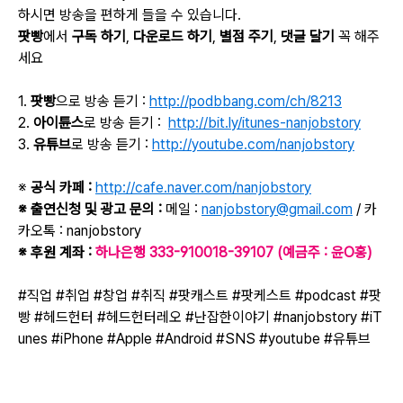
하시면 방송을 편하게 들을 수 있습니다.
팟빵
에서
구독 하기
,
다운로드 하기
,
별점 주기
,
댓글 달기
꼭 해주
세요
1.
팟빵
으로 방송 듣기 :
http://podbbang.com/ch/8213
2.
아이튠스
로 방송 듣기 :
http://bit.ly/itunes-nanjobstory
3.
유튜브
로 방송 듣기 :
http://youtube.com/nanjobstory
※
공식 카페 :
http://cafe.naver.com/nanjobstory
※ 출연신청 및 광고 문의 :
메일 :
nanjobstory@gmail.com
/ 카
카오톡 : nanjobstory
※
후원 계좌 :
하나은행 333-910018-39107 (예금주 : 윤O홍)
#직업 #취업 #창업 #취직 #팟캐스트
#팟케스트
#podcast #팟
빵
#헤드헌터
#헤드헌터레오 #난잡한이야기 #nanjobstory #iT
unes #iPhone #Apple #Android #
SNS #youtube #유튜브