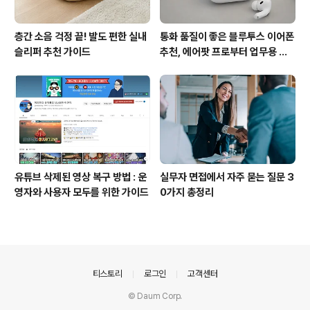
층간 소음 걱정 끝! 발도 편한 실내
통화 품질이 좋은 블루투스 이어폰
슬리퍼 추천 가이드
추천, 에어팟 프로부터 업무용 이
어폰까지
유튜브 삭제된 영상 복구 방법 : 운
실무자 면접에서 자주 묻는 질문 3
영자와 사용자 모두를 위한 가이드
0가지 총정리
의안내
티스토리
로그인
고객센터
© Daum Corp.