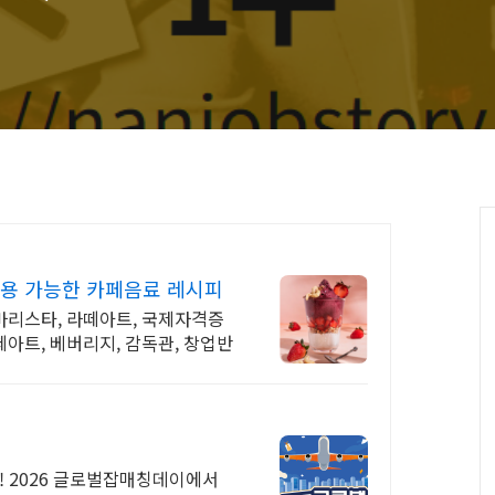
용 가능한 카페음료 레시피
 바리스타, 라떼아트, 국제자격증
떼아트, 베버리지, 감독관, 창업반
! 2026 글로벌잡매칭데이에서