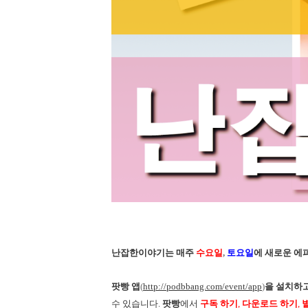
난잡한이야기는 매주
수요일
,
토요일
에 새로운 에
팟빵 앱
(
http://podbbang.com/event/app
)
을 설치하
수 있습니다.
팟빵
에서
구독 하기
,
다운로드 하기
,