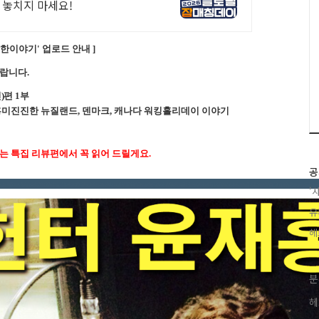
 놓치지 마세요!
잡한이야기'
업로드 안내 ]
바랍니다.
)편 1부
 흥미진진한 뉴질랜드, 덴마크, 캐나다 워킹홀리데이 이야기
있는 특집 리뷰편에서 꼭 읽어 드릴게요.
공
'
유
헤
분
헤