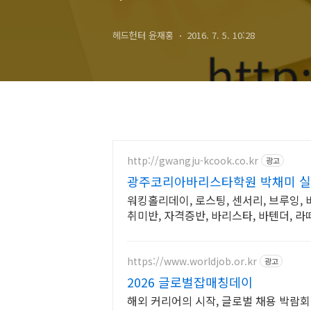
헤드헌터 윤재홍
2016. 7. 5. 10:28
http://gwangju-kcook.co.kr
광고
광주코리아바리스타학원 박채미 실
워킹홀리데이, 로스팅, 센서리, 브루잉,
취미반, 자격증반, 바리스타, 바텐더, 라
https://www.worldjob.or.kr
광고
2026 글로벌잡매칭데이
해외 커리어의 시작, 글로벌 채용 박람회