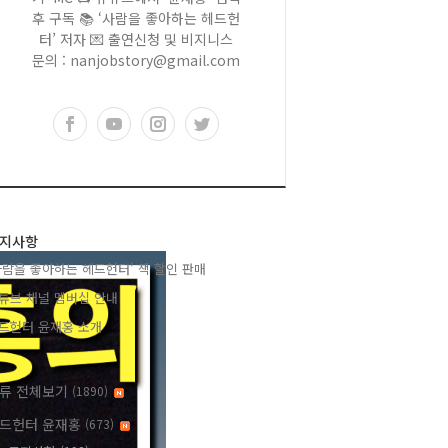
후 구독 📚 ‘사람을 좋아하는 헤드헌
터’ 저자 💌 출연신청 및 비지니스
문의 : nanjobstory@gmail.com
지사항
사람을 좋아하는 헤드헌터' 책 할인 판매
튜브 채널 멤버십 안내
드헌터 윤재홍 소개
류 전체보기
(1890)
드헌터 윤재홍
(673)