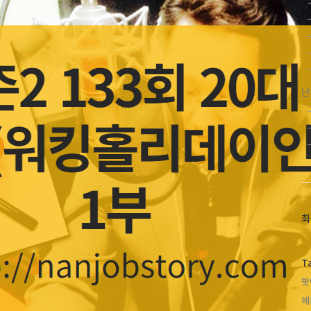
난
최
최
근
글
과
T
인
팟
기
글
헤