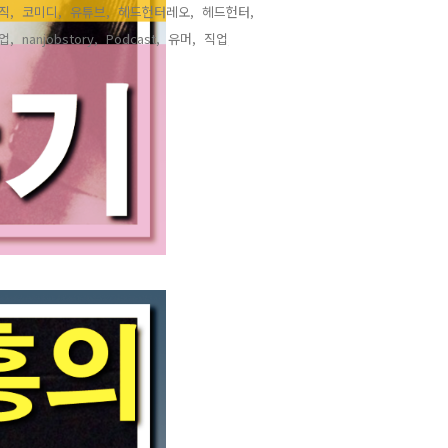
직,
코미디,
유튜브,
헤드헌터레오,
헤드헌터,
업,
nanjobstory,
Podcast,
유머,
직업,