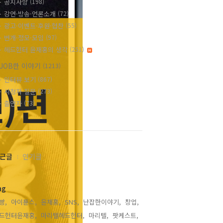
공지사항
(198)
강연·방송·언론소개
(72)
광고·이벤트·후원·협찬
(55)
번개·정모·모임
(97)
헤드헌터 윤재홍의 생각
(251)
JOB한 이야기
(1213)
인터뷰 보기
(867)
시청자 질문
(273)
출연자
(73)
근글
인기글
ag
빵,
아이튠스,
윤재홍,
SNS,
난잡한이야기,
창업,
드헌터윤재홍,
마리텔헤드헌터,
마리텔,
팟케스트,