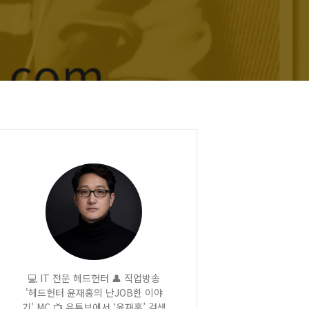
💻 IT 전문 헤드헌터 👤 직업방송
'헤드헌터 윤재홍의 난JOB한 이야
기' MC 📺 유튜브에서 ‘윤재홍’ 검색